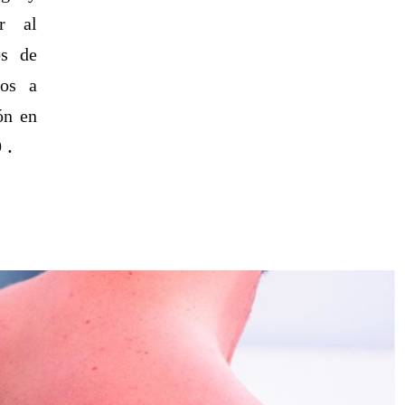
r al
os de
los a
ón en
.
9