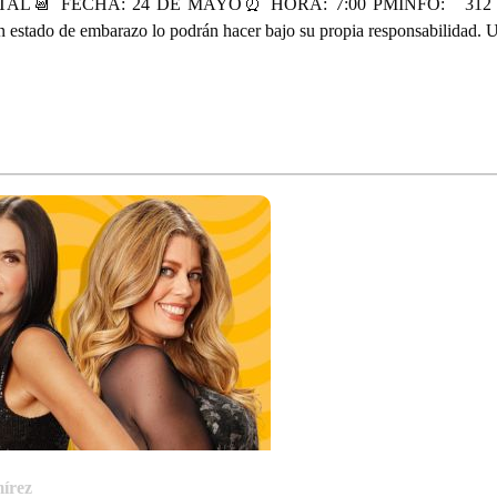
TAL📆 FECHA: 24 DE MAYO⏰ HORA: 7:00 PMINFO: 312 250 7555
en estado de embarazo lo podrán hacer bajo su propia responsabili
írez