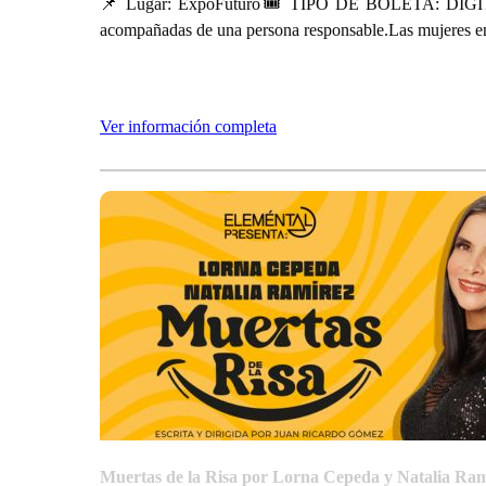
📌 Lugar: ExpoFuturo🎟 TIPO DE BOLETA: DIGI
acompañadas de una persona responsable.Las mujeres 
Ver información completa
Muertas de la Risa por Lorna Cepeda y Natalia Ram