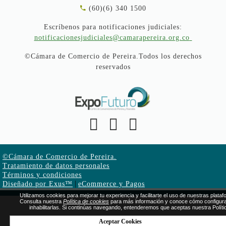
(60)(6) 340 1500
Escríbenos para notificaciones judiciales:
notificacionesjudiciales@camarapereira.org.co
©Cámara de Comercio de Pereira.Todos los derechos
reservados
©Cámara de Comercio de Pereira.
Tratamiento de datos personales
Términos y condiciones
|
Diseñado por Exus™
eCommerce y Pagos
Utilizamos cookies para mejorar tu experiencia y facilitarte el uso de nuestras plata
Consulta nuestra
Política de cookies
para más información y conoce cómo configura
inhabilitarlas. Si continúas navegando, entenderemos que aceptas nuestra Políti
Aceptar Cookies