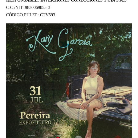
RESPONSABLE: INVERSIONES CONECCIONES Y CIA S.A.S
C.C./NIT: 9830069055-3
CÓDIGO PULEP: CTV593