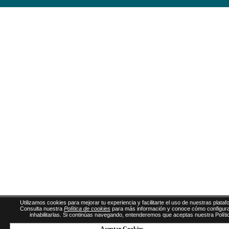
Utilizamos cookies para mejorar tu experiencia y facilitarte el uso de nuestras plata
Consulta nuestra
Política de cookies
para más información y conoce cómo configura
inhabilitarlas. Si continúas navegando, entenderemos que aceptas nuestra Políti