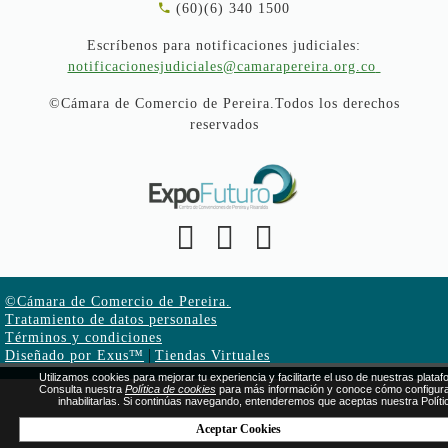
(60)(6) 340 1500
Escríbenos para notificaciones judiciales:
notificacionesjudiciales@camarapereira.org.co
©Cámara de Comercio de Pereira.Todos los derechos
reservados
©Cámara de Comercio de Pereira.
Tratamiento de datos personales
Términos y condiciones
|
Diseñado por Exus™
Tiendas Virtuales
Utilizamos cookies para mejorar tu experiencia y facilitarte el uso de nuestras plata
Consulta nuestra
Política de cookies
para más información y conoce cómo configura
inhabilitarlas. Si continúas navegando, entenderemos que aceptas nuestra Políti
Aceptar Cookies