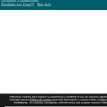
Términos y condiciones
|
Diseñado por Exus™
Más Info
Utilizamos cookies para mejorar tu experiencia y facilitarte el uso de nuestras plata
Consulta nuestra
Política de cookies
para más información y conoce cómo configura
inhabilitarlas. Si continúas navegando, entenderemos que aceptas nuestra Políti